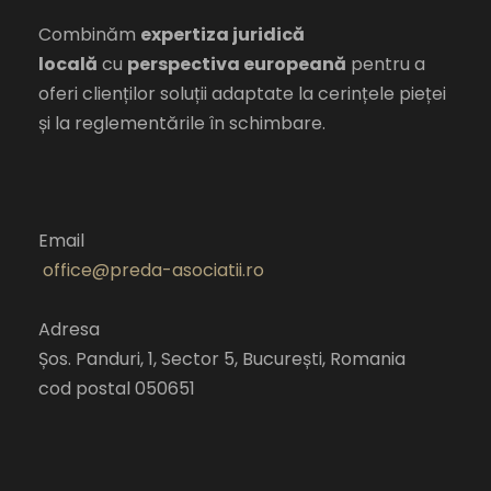
Combinăm
expertiza juridică
locală
cu
perspectiva europeană
pentru a
oferi clienților soluții adaptate la cerințele pieței
și la reglementările în schimbare.
Email
office@preda-asociatii.ro
Adresa
Șos. Panduri, 1, Sector 5, București, Romania
cod postal 050651