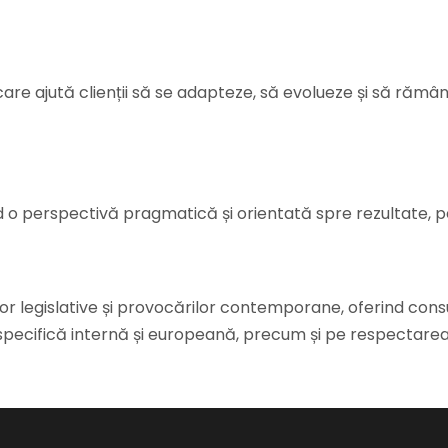
ă care ajută clienții să se adapteze, să evolueze și să ră
nd o perspectivă pragmatică și orientată spre rezultate, pe
egislative și provocărilor contemporane, oferind consult
pecifică internă și europeană, precum și pe respectarea s