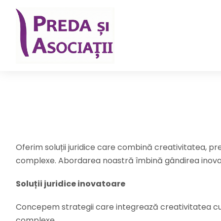
Oferim soluții juridice care combină creativitatea, prec
complexe. Abordarea noastră îmbină gândirea inovatoar
Soluții juridice inovatoare
Concepem strategii care integrează creativitatea cu c
complexe.