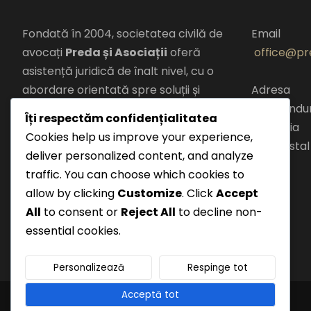
Fondată în 2004, societatea civilă de
Email
avocați
Preda și Asociații
oferă
office@pre
asistență juridică de înalt nivel, cu o
abordare orientată spre soluții și
Adresa
rezultate.
Șos. Panduri
Îți respectăm confidențialitatea
Romania
Cookies help us improve your experience,
Combinăm
expertiza juridică
cod postal
deliver personalized content, and analyze
locală
cu
perspectiva
traffic. You can choose which cookies to
europeană
pentru a oferi clienților
allow by clicking
Customize
. Click
Accept
soluții adaptate la cerințele pieței și
All
to consent or
Reject All
to decline non-
la reglementările în schimbare.
essential cookies.
Personalizează
Respinge tot
Acceptă tot