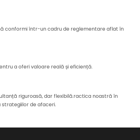
mână conformi într-un cadru de reglementare aflat în
ntru a oferi valoare reală și eficiență.
anță riguroasă, dar flexibilă.ractica noastră în
trategiilor de afaceri.