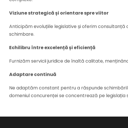
Viziune strategică și orientare spre viitor
Anticipăm evoluțiile legislative și oferim consultanț
schimbare.
Echilibru între excelență și eficiență
Furnizăm servicii juridice de înaltă calitate, menținâ
Adaptare continuă
Ne adaptăm constant pentru a răspunde schimbărilor l
domeniul concurenței se concentrează pe legislația s