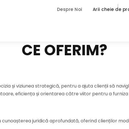
Despre Noi
Arii cheie de p
CE OFERIM?
izia și viziunea strategică, pentru a ajuta clienții să navi
e, eficiența și orientarea către viitor pentru a furniza r
unoașterea juridică aprofundată, oferind clienților modal